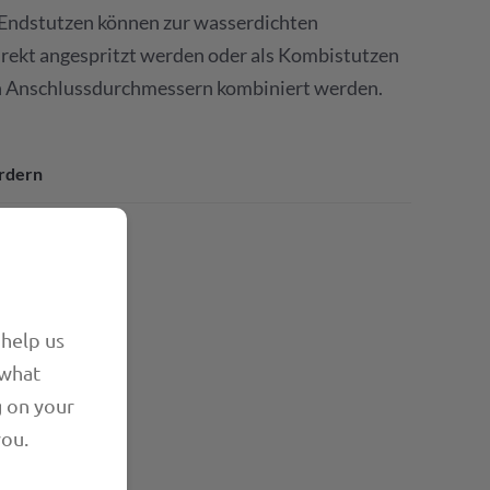
Endstutzen können zur wasserdichten
irekt angespritzt werden oder als Kombistutzen
n Anschlussdurchmessern kombiniert werden.
rdern
enblatt
 help us
 what
g on your
you.