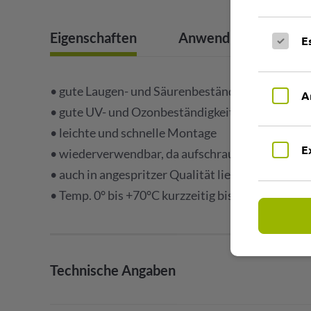
Eigenschaften
Anwendungsbereich
E
• gute Laugen- und Säurenbeständigkeit
A
• gute UV- und Ozonbeständigkeit
• leichte und schnelle Montage
E
• wiederverwendbar, da aufschraubbar
• auch in angespritzer Qualität lieferbar
• Temp. 0° bis +70°C kurzzeitig bis +80°C
Technische Angaben