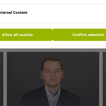
xternal Content
Allow all cookies
Confirm selection
e Zeichnung