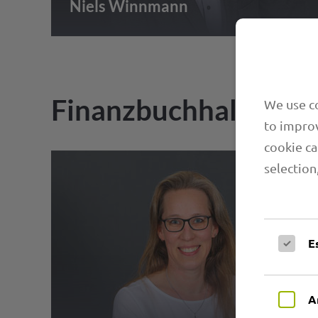
Niels Winnmann
Finanzbuchhaltung
We use co
to improv
cookie ca
selection
E
A