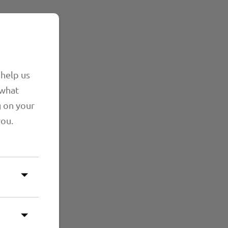
 help us
 what
g on your
you.