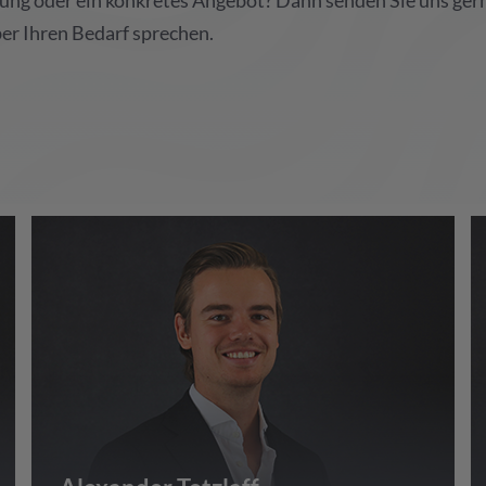
ng oder ein konkretes Angebot? Dann senden Sie uns gern
ber Ihren Bedarf sprechen.