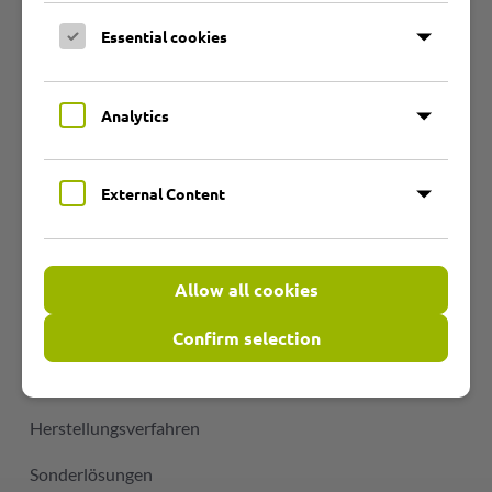
Heißluftschläuche
Essential cookies
Warmluftschläuche
Hochtemperaturschläuche
Analytics
Zubehör
External Content
Unternehmen
Allow all cookies
Über uns
Angebot und Leistung
Confirm selection
Qualität
Herstellungsverfahren
Sonderlösungen