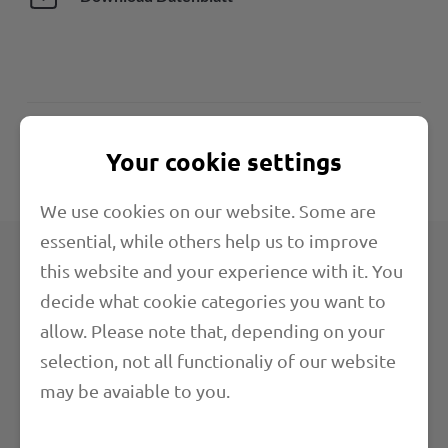
Eigenschaften
Your cookie settings
Technische Angaben
We use cookies on our website. Some are
essential, while others help us to improve
this website and your experience with it. You
Produktgruppen
decide what cookie categories you want to
allow. Please note that, depending on your
Übersicht
selection, not all functionaliy of our website
PU-Schläuche
may be avaiable to you.
PVC-Schläuche